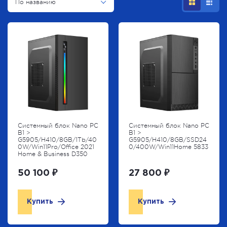
По названию
Системный блок Nano PC
Системный блок Nano PC
B1 >
B1 >
G5905/H410/8GB/1Tb/40
G5905/H410/8GB/SSD24
0W/Win11Pro/Office 2021
0/400W/Win11Home 5833
Home & Business D350
50 100 ₽
27 800 ₽
Купить
Купить